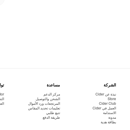
الشركة
مساعدة
توا
نبذة عن Cider
مركز الدعم
dor
Store
الشحن والتوصيل
الت
Cider Club
المرتجعات ورد الأموال
الع
العمل في Cider
تعليمات تحديد المقاس
الاستدامة
تتبع طلبي
مدونة
طريقة الدفع
بطاقة هدية