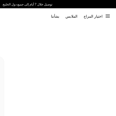
توصيل خلال 7 أيام إلى جميع دول الخليج
ندعم الدفع عند الاستلام 📦
اختيار المزاج
الملابس
بشأننا