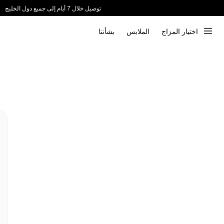
توصيل خلال 7 أيام إلى جميع دول الخليج
ندعم الدفع عند الاستلام 📦
اختيار المزاج
الملابس
بشأننا