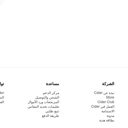
الشركة
مساعدة
توا
نبذة عن Cider
مركز الدعم
dor
Store
الشحن والتوصيل
الت
Cider Club
المرتجعات ورد الأموال
الع
العمل في Cider
تعليمات تحديد المقاس
الاستدامة
تتبع طلبي
مدونة
طريقة الدفع
بطاقة هدية