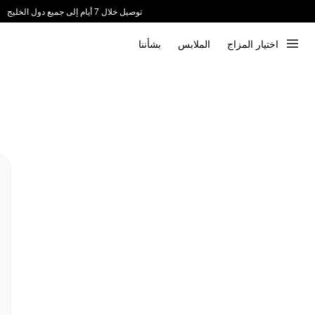
توصيل خلال 7 أيام إلى جميع دول الخليج
ندعم الدفع عند الاستلام 📦
اختيار المزاج
الملابس
بشأننا