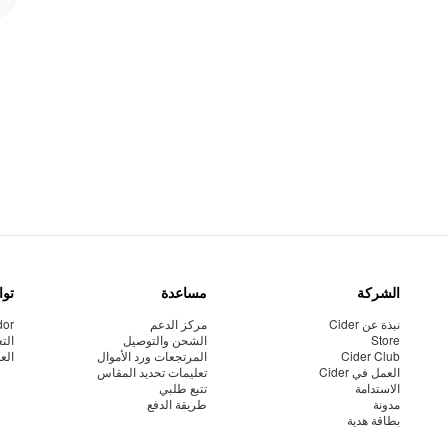
الشركة
مساعدة
توا
نبذة عن Cider
مركز الدعم
dor
Store
الشحن والتوصيل
الت
Cider Club
المرتجعات ورد الأموال
الع
العمل في Cider
تعليمات تحديد المقاس
الاستدامة
تتبع طلبي
مدونة
طريقة الدفع
بطاقة هدية