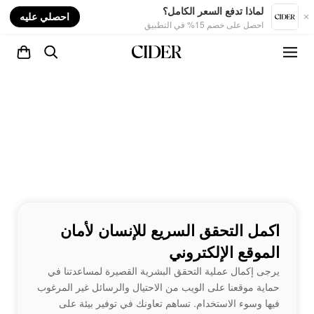
nt
لماذا تدفع السعر الكامل؟
احصلي عليه
احصل على خصم 15% في التطبيق
اكمل التحقق السريع للإنسان لأمان
الموقع الإلكتروني
يرجى إكمال عملية التحقق البشرية القصيرة لمساعدتنا في
حماية موقعنا على الويب من الاحتيال والرسائل غير المرغوب
فيها وسوء الاستخدام. تساهم تعاونك في توفير بيئة على