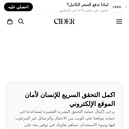
nt
لماذا تدفع السعر الكامل؟
احصلي عليه
احصل على خصم 15% في التطبيق
اكمل التحقق السريع للإنسان لأمان
الموقع الإلكتروني
يرجى إكمال عملية التحقق البشرية القصيرة لمساعدتنا في
حماية موقعنا على الويب من الاحتيال والرسائل غير المرغوب
فيها وسوء الاستخدام. تساهم تعاونك في توفير بيئة على