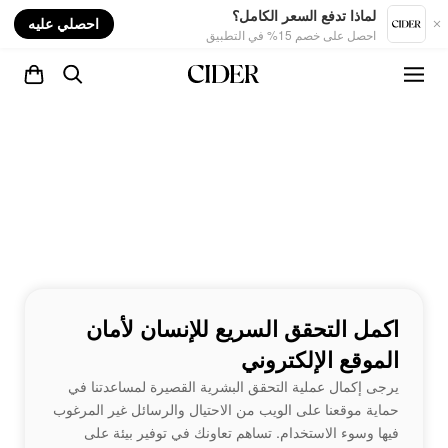
nt
لماذا تدفع السعر الكامل؟
احصلي عليه
احصل على خصم 15% في التطبيق
اكمل التحقق السريع للإنسان لأمان
الموقع الإلكتروني
يرجى إكمال عملية التحقق البشرية القصيرة لمساعدتنا في
حماية موقعنا على الويب من الاحتيال والرسائل غير المرغوب
فيها وسوء الاستخدام. تساهم تعاونك في توفير بيئة على