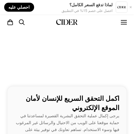
nt
لماذا تدفع السعر الكامل؟
احصلي عليه
احصل على خصم 15% في التطبيق
اكمل التحقق السريع للإنسان لأمان
الموقع الإلكتروني
يرجى إكمال عملية التحقق البشرية القصيرة لمساعدتنا في
حماية موقعنا على الويب من الاحتيال والرسائل غير المرغوب
فيها وسوء الاستخدام. تساهم تعاونك في توفير بيئة على