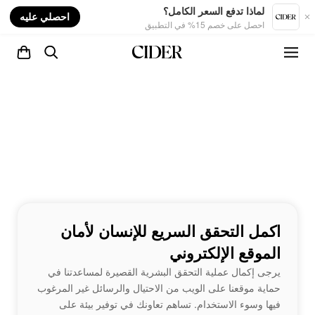
nt
لماذا تدفع السعر الكامل؟
احصلي عليه
احصل على خصم 15% في التطبيق
اكمل التحقق السريع للإنسان لأمان
الموقع الإلكتروني
يرجى إكمال عملية التحقق البشرية القصيرة لمساعدتنا في
حماية موقعنا على الويب من الاحتيال والرسائل غير المرغوب
فيها وسوء الاستخدام. تساهم تعاونك في توفير بيئة على