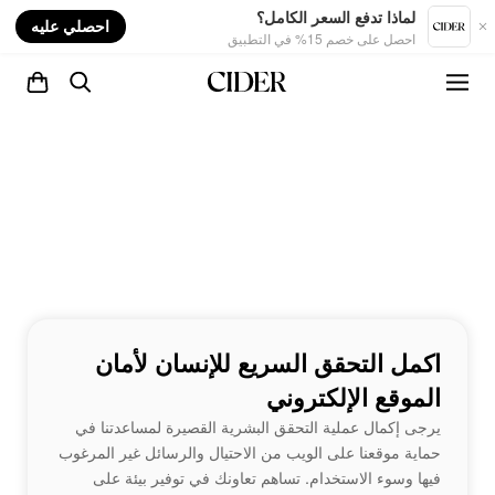
nt
لماذا تدفع السعر الكامل؟
احصلي عليه
احصل على خصم 15% في التطبيق
اكمل التحقق السريع للإنسان لأمان
الموقع الإلكتروني
يرجى إكمال عملية التحقق البشرية القصيرة لمساعدتنا في
حماية موقعنا على الويب من الاحتيال والرسائل غير المرغوب
فيها وسوء الاستخدام. تساهم تعاونك في توفير بيئة على