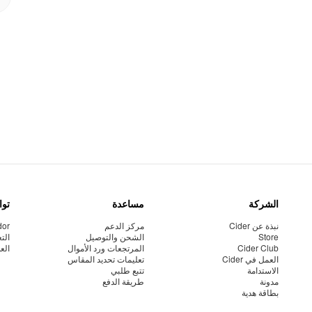
الشركة
مساعدة
توا
نبذة عن Cider
مركز الدعم
dor
Store
الشحن والتوصيل
الت
Cider Club
المرتجعات ورد الأموال
الع
العمل في Cider
تعليمات تحديد المقاس
الاستدامة
تتبع طلبي
مدونة
طريقة الدفع
بطاقة هدية