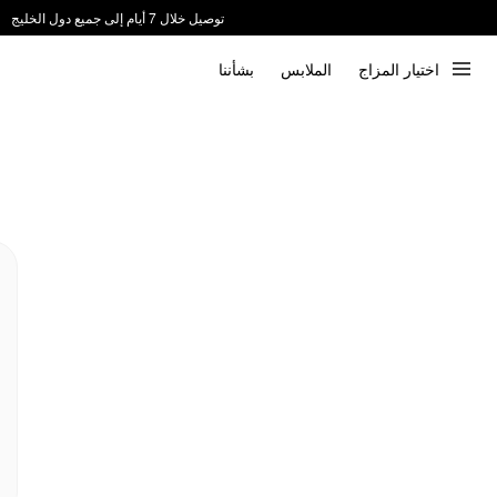
توصيل خلال 7 أيام إلى جميع دول الخليج
ندعم الدفع عند الاستلام 📦
اختيار المزاج
الملابس
بشأننا