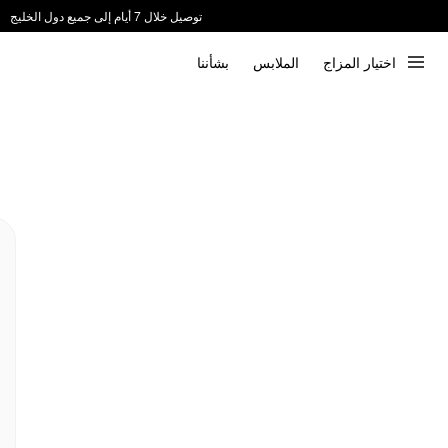
توصيل خلال 7 أيام إلى جميع دول الخليج
ندعم الدفع عند الاستلام 📦
اختيار المزاج
الملابس
بشأننا