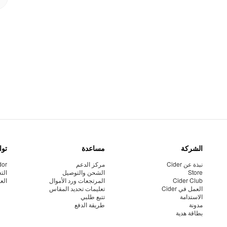
الشركة
مساعدة
توا
نبذة عن Cider
مركز الدعم
dor
Store
الشحن والتوصيل
الت
Cider Club
المرتجعات ورد الأموال
الع
العمل في Cider
تعليمات تحديد المقاس
الاستدامة
تتبع طلبي
مدونة
طريقة الدفع
بطاقة هدية