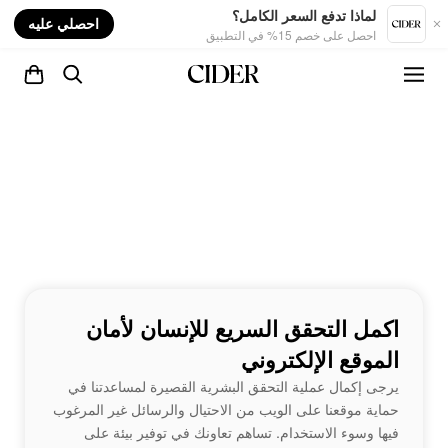
nt
لماذا تدفع السعر الكامل؟
احصلي عليه
احصل على خصم 15% في التطبيق
اكمل التحقق السريع للإنسان لأمان
الموقع الإلكتروني
يرجى إكمال عملية التحقق البشرية القصيرة لمساعدتنا في
حماية موقعنا على الويب من الاحتيال والرسائل غير المرغوب
فيها وسوء الاستخدام. تساهم تعاونك في توفير بيئة على