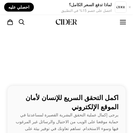
nt
لماذا تدفع السعر الكامل؟
احصلي عليه
احصل على خصم 15% في التطبيق
اكمل التحقق السريع للإنسان لأمان
الموقع الإلكتروني
يرجى إكمال عملية التحقق البشرية القصيرة لمساعدتنا في
حماية موقعنا على الويب من الاحتيال والرسائل غير المرغوب
فيها وسوء الاستخدام. تساهم تعاونك في توفير بيئة على