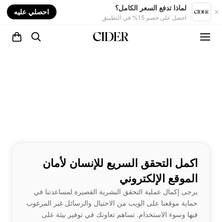
nt
لماذا تدفع السعر الكامل؟
احصلي عليه
احصل على خصم 15% في التطبيق
اكمل التحقق السريع للإنسان لأمان
الموقع الإلكتروني
يرجى إكمال عملية التحقق البشرية القصيرة لمساعدتنا في
حماية موقعنا على الويب من الاحتيال والرسائل غير المرغوب
فيها وسوء الاستخدام. تساهم تعاونك في توفير بيئة على