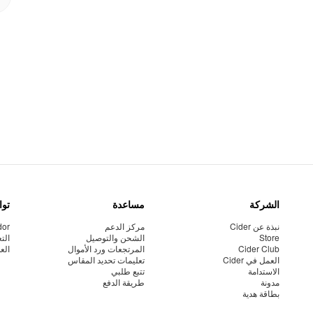
الشركة
مساعدة
توا
نبذة عن Cider
مركز الدعم
dor
Store
الشحن والتوصيل
الت
Cider Club
المرتجعات ورد الأموال
الع
العمل في Cider
تعليمات تحديد المقاس
الاستدامة
تتبع طلبي
مدونة
طريقة الدفع
بطاقة هدية