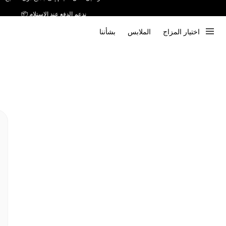
ندعم الدفع عند الاستلام 📦
اختيار المزاج
الملابس
بشأننا