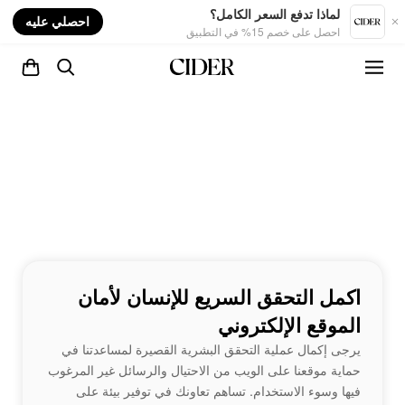
nt
لماذا تدفع السعر الكامل؟
احصلي عليه
احصل على خصم 15% في التطبيق
اكمل التحقق السريع للإنسان لأمان
الموقع الإلكتروني
يرجى إكمال عملية التحقق البشرية القصيرة لمساعدتنا في
حماية موقعنا على الويب من الاحتيال والرسائل غير المرغوب
فيها وسوء الاستخدام. تساهم تعاونك في توفير بيئة على