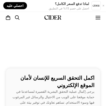
nt
لماذا تدفع السعر الكامل؟
احصلي عليه
احصل على خصم 15% في التطبيق
اكمل التحقق السريع للإنسان لأمان
الموقع الإلكتروني
يرجى إكمال عملية التحقق البشرية القصيرة لمساعدتنا في
حماية موقعنا على الويب من الاحتيال والرسائل غير المرغوب
فيها وسوء الاستخدام. تساهم تعاونك في توفير بيئة على