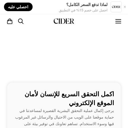
nt
لماذا تدفع السعر الكامل؟
احصلي عليه
احصل على خصم 15% في التطبيق
اكمل التحقق السريع للإنسان لأمان
الموقع الإلكتروني
يرجى إكمال عملية التحقق البشرية القصيرة لمساعدتنا في
حماية موقعنا على الويب من الاحتيال والرسائل غير المرغوب
فيها وسوء الاستخدام. تساهم تعاونك في توفير بيئة على