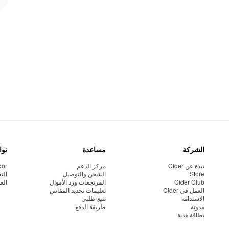
الشركة
مساعدة
توا
نبذة عن Cider
مركز الدعم
dor
Store
الشحن والتوصيل
الت
Cider Club
المرتجعات ورد الأموال
الع
العمل في Cider
تعليمات تحديد المقاس
الاستدامة
تتبع طلبي
مدونة
طريقة الدفع
بطاقة هدية