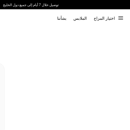
توصيل خلال 7 أيام إلى جميع دول الخليج
ندعم الدفع عند الاستلام 📦
اختيار المزاج
الملابس
بشأننا