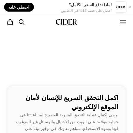
nt
لماذا تدفع السعر الكامل؟
احصلي عليه
احصل على خصم 15% في التطبيق
اكمل التحقق السريع للإنسان لأمان
الموقع الإلكتروني
يرجى إكمال عملية التحقق البشرية القصيرة لمساعدتنا في
حماية موقعنا على الويب من الاحتيال والرسائل غير المرغوب
فيها وسوء الاستخدام. تساهم تعاونك في توفير بيئة على