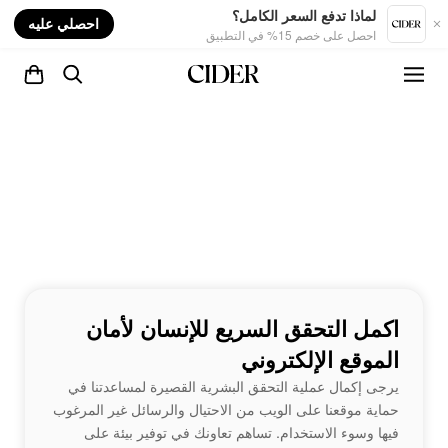
nt
لماذا تدفع السعر الكامل؟
احصلي عليه
احصل على خصم 15% في التطبيق
اكمل التحقق السريع للإنسان لأمان
الموقع الإلكتروني
يرجى إكمال عملية التحقق البشرية القصيرة لمساعدتنا في
حماية موقعنا على الويب من الاحتيال والرسائل غير المرغوب
فيها وسوء الاستخدام. تساهم تعاونك في توفير بيئة على