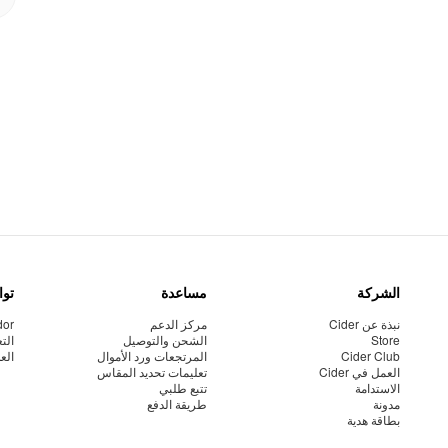
الشركة
مساعدة
توا
نبذة عن Cider
مركز الدعم
dor
Store
الشحن والتوصيل
الت
Cider Club
المرتجعات ورد الأموال
الع
العمل في Cider
تعليمات تحديد المقاس
الاستدامة
تتبع طلبي
مدونة
طريقة الدفع
بطاقة هدية