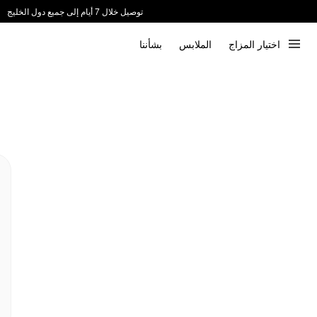
توصيل خلال 7 أيام إلى جميع دول الخليج
ندعم الدفع عند الاستلام 📦
اختيار المزاج
الملابس
بشأننا