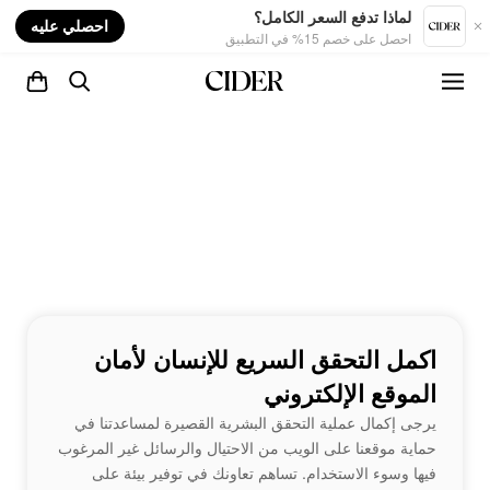
nt
لماذا تدفع السعر الكامل؟
احصلي عليه
احصل على خصم 15% في التطبيق
اكمل التحقق السريع للإنسان لأمان
الموقع الإلكتروني
يرجى إكمال عملية التحقق البشرية القصيرة لمساعدتنا في
حماية موقعنا على الويب من الاحتيال والرسائل غير المرغوب
فيها وسوء الاستخدام. تساهم تعاونك في توفير بيئة على