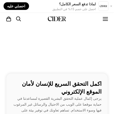
nt
لماذا تدفع السعر الكامل؟
احصلي عليه
احصل على خصم 15% في التطبيق
اكمل التحقق السريع للإنسان لأمان
الموقع الإلكتروني
يرجى إكمال عملية التحقق البشرية القصيرة لمساعدتنا في
حماية موقعنا على الويب من الاحتيال والرسائل غير المرغوب
فيها وسوء الاستخدام. تساهم تعاونك في توفير بيئة على