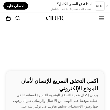
nt
لماذا تدفع السعر الكامل؟
احصلي عليه
احصل على خصم 15% في التطبيق
اكمل التحقق السريع للإنسان لأمان
الموقع الإلكتروني
يرجى إكمال عملية التحقق البشرية القصيرة لمساعدتنا في
حماية موقعنا على الويب من الاحتيال والرسائل غير المرغوب
فيها وسوء الاستخدام. تساهم تعاونك في توفير بيئة على