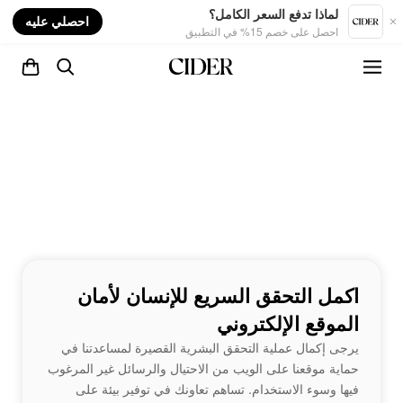
nt
لماذا تدفع السعر الكامل؟
احصلي عليه
احصل على خصم 15% في التطبيق
اكمل التحقق السريع للإنسان لأمان
الموقع الإلكتروني
يرجى إكمال عملية التحقق البشرية القصيرة لمساعدتنا في
حماية موقعنا على الويب من الاحتيال والرسائل غير المرغوب
فيها وسوء الاستخدام. تساهم تعاونك في توفير بيئة على