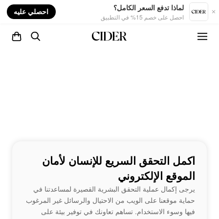
nt
لماذا تدفع السعر الكامل؟
احصلي عليه
احصل على خصم 15% في التطبيق
اكمل التحقق السريع للإنسان لأمان
الموقع الإلكتروني
يرجى إكمال عملية التحقق البشرية القصيرة لمساعدتنا في
حماية موقعنا على الويب من الاحتيال والرسائل غير المرغوب
فيها وسوء الاستخدام. تساهم تعاونك في توفير بيئة على