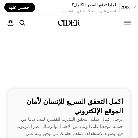
nt
لماذا تدفع السعر الكامل؟
احصلي عليه
احصل على خصم 15% في التطبيق
اكمل التحقق السريع للإنسان لأمان
الموقع الإلكتروني
يرجى إكمال عملية التحقق البشرية القصيرة لمساعدتنا في
حماية موقعنا على الويب من الاحتيال والرسائل غير المرغوب
فيها وسوء الاستخدام. تساهم تعاونك في توفير بيئة على