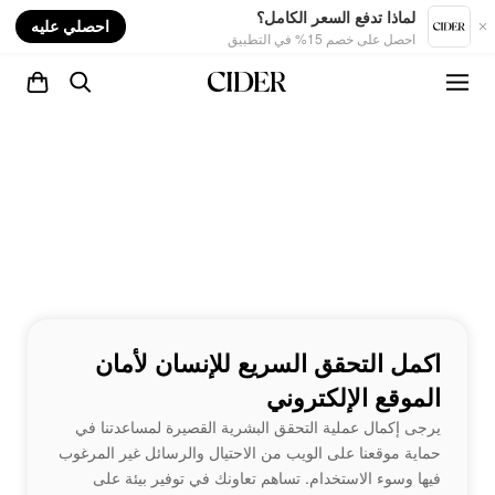
nt
لماذا تدفع السعر الكامل؟
احصلي عليه
احصل على خصم 15% في التطبيق
اكمل التحقق السريع للإنسان لأمان
الموقع الإلكتروني
يرجى إكمال عملية التحقق البشرية القصيرة لمساعدتنا في
حماية موقعنا على الويب من الاحتيال والرسائل غير المرغوب
فيها وسوء الاستخدام. تساهم تعاونك في توفير بيئة على