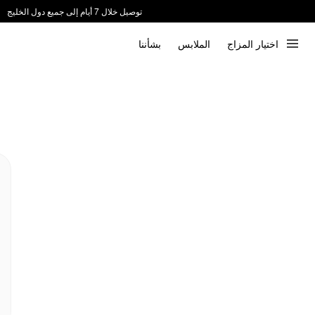
توصيل خلال 7 أيام إلى جميع دول الخليج
ندعم الدفع عند الاستلام 📦
اختيار المزاج
الملابس
بشأننا