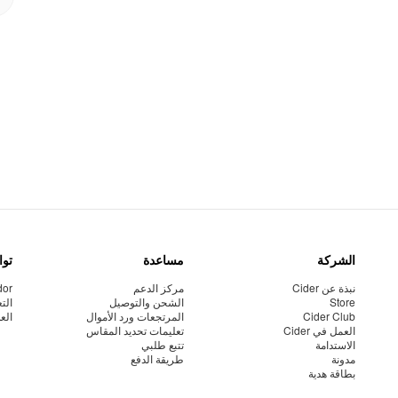
الشركة
مساعدة
توا
نبذة عن Cider
مركز الدعم
dor
Store
الشحن والتوصيل
الت
Cider Club
المرتجعات ورد الأموال
الع
العمل في Cider
تعليمات تحديد المقاس
الاستدامة
تتبع طلبي
مدونة
طريقة الدفع
بطاقة هدية