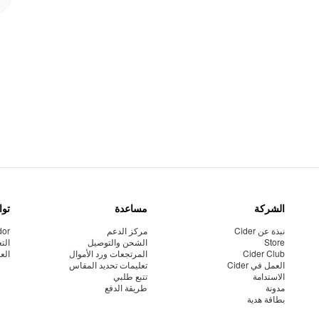
الشركة
مساعدة
توا
نبذة عن Cider
مركز الدعم
dor
Store
الشحن والتوصيل
الت
Cider Club
المرتجعات ورد الأموال
الع
العمل في Cider
تعليمات تحديد المقاس
الاستدامة
تتبع طلبي
مدونة
طريقة الدفع
بطاقة هدية