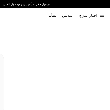
توصيل خلال 7 أيام إلى جميع دول الخليج
ندعم الدفع عند الاستلام 📦
اختيار المزاج
الملابس
بشأننا