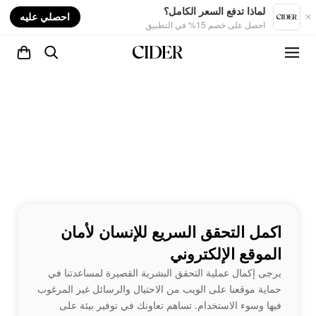
nt
لماذا تدفع السعر الكامل؟
احصلي عليه
احصل على خصم 15% في التطبيق
اكمل التحقق السريع للإنسان لأمان
الموقع الإلكتروني
يرجى إكمال عملية التحقق البشرية القصيرة لمساعدتنا في
حماية موقعنا على الويب من الاحتيال والرسائل غير المرغوب
فيها وسوء الاستخدام. تساهم تعاونك في توفير بيئة على