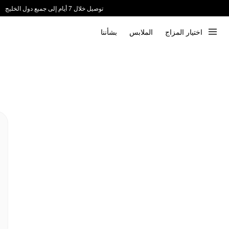
توصيل خلال 7 أيام إلى جميع دول الخليج
ندعم الدفع عند الاستلام 📦
اختيار المزاج
الملابس
بشأننا