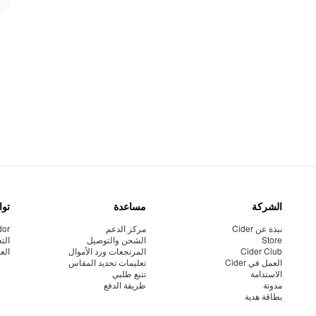
الشركة
مساعدة
توا
نبذة عن Cider
مركز الدعم
dor
Store
الشحن والتوصيل
الت
Cider Club
المرتجعات ورد الأموال
الع
العمل في Cider
تعليمات تحديد المقاس
الاستدامة
تتبع طلبي
مدونة
طريقة الدفع
بطاقة هدية