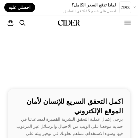
nt
لماذا تدفع السعر الكامل؟
احصلي عليه
احصل على خصم 15% في التطبيق
اكمل التحقق السريع للإنسان لأمان
الموقع الإلكتروني
يرجى إكمال عملية التحقق البشرية القصيرة لمساعدتنا في
حماية موقعنا على الويب من الاحتيال والرسائل غير المرغوب
فيها وسوء الاستخدام. تساهم تعاونك في توفير بيئة على