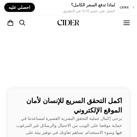
nt
لماذا تدفع السعر الكامل؟
احصلي عليه
احصل على خصم 15% في التطبيق
اكمل التحقق السريع للإنسان لأمان
الموقع الإلكتروني
يرجى إكمال عملية التحقق البشرية القصيرة لمساعدتنا في
حماية موقعنا على الويب من الاحتيال والرسائل غير المرغوب
فيها وسوء الاستخدام. تساهم تعاونك في توفير بيئة على