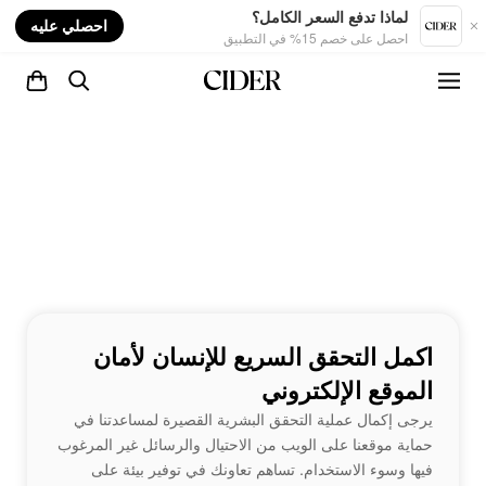
nt
لماذا تدفع السعر الكامل؟
احصلي عليه
احصل على خصم 15% في التطبيق
اكمل التحقق السريع للإنسان لأمان
الموقع الإلكتروني
يرجى إكمال عملية التحقق البشرية القصيرة لمساعدتنا في
حماية موقعنا على الويب من الاحتيال والرسائل غير المرغوب
فيها وسوء الاستخدام. تساهم تعاونك في توفير بيئة على