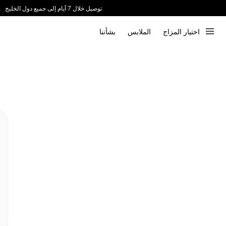
توصيل خلال 7 أيام إلى جميع دول الخليج
ندعم الدفع عند الاستلام 📦
اختيار المزاج
الملابس
بشأننا