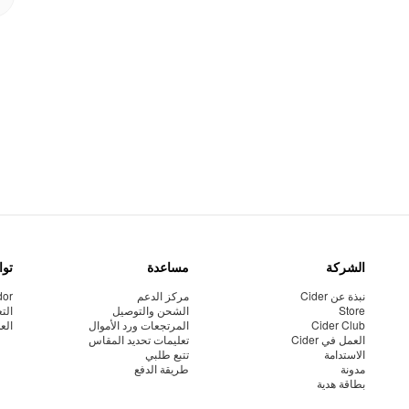
الشركة
مساعدة
توا
نبذة عن Cider
مركز الدعم
dor
Store
الشحن والتوصيل
الت
Cider Club
المرتجعات ورد الأموال
الع
العمل في Cider
تعليمات تحديد المقاس
الاستدامة
تتبع طلبي
مدونة
طريقة الدفع
بطاقة هدية