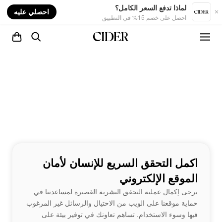
nt
لماذا تدفع السعر الكامل؟
احصلي عليه
احصل على خصم 15% في التطبيق
اكمل التحقق السريع للإنسان لأمان
الموقع الإلكتروني
يرجى إكمال عملية التحقق البشرية القصيرة لمساعدتنا في
حماية موقعنا على الويب من الاحتيال والرسائل غير المرغوب
فيها وسوء الاستخدام. تساهم تعاونك في توفير بيئة على