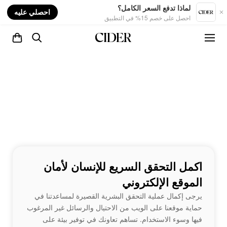
nt
لماذا تدفع السعر الكامل؟
احصلي عليه
احصل على خصم 15% في التطبيق
اكمل التحقق السريع للإنسان لأمان
الموقع الإلكتروني
يرجى إكمال عملية التحقق البشرية القصيرة لمساعدتنا في
حماية موقعنا على الويب من الاحتيال والرسائل غير المرغوب
فيها وسوء الاستخدام. تساهم تعاونك في توفير بيئة على