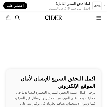
nt
لماذا تدفع السعر الكامل؟
احصلي عليه
احصل على خصم 15% في التطبيق
اكمل التحقق السريع للإنسان لأمان
الموقع الإلكتروني
يرجى إكمال عملية التحقق البشرية القصيرة لمساعدتنا في
حماية موقعنا على الويب من الاحتيال والرسائل غير المرغوب
فيها وسوء الاستخدام. تساهم تعاونك في توفير بيئة على