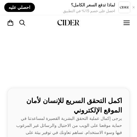
nt
لماذا تدفع السعر الكامل؟
احصلي عليه
احصل على خصم 15% في التطبيق
اكمل التحقق السريع للإنسان لأمان
الموقع الإلكتروني
يرجى إكمال عملية التحقق البشرية القصيرة لمساعدتنا في
حماية موقعنا على الويب من الاحتيال والرسائل غير المرغوب
فيها وسوء الاستخدام. تساهم تعاونك في توفير بيئة على