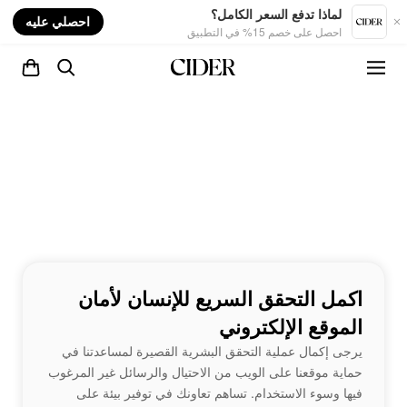
nt
لماذا تدفع السعر الكامل؟
احصلي عليه
احصل على خصم 15% في التطبيق
اكمل التحقق السريع للإنسان لأمان
الموقع الإلكتروني
يرجى إكمال عملية التحقق البشرية القصيرة لمساعدتنا في
حماية موقعنا على الويب من الاحتيال والرسائل غير المرغوب
فيها وسوء الاستخدام. تساهم تعاونك في توفير بيئة على