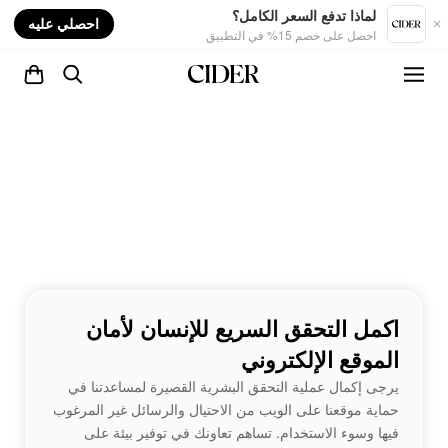
nt
لماذا تدفع السعر الكامل؟
احصلي عليه
احصل على خصم 15% في التطبيق
اكمل التحقق السريع للإنسان لأمان
الموقع الإلكتروني
يرجى إكمال عملية التحقق البشرية القصيرة لمساعدتنا في
حماية موقعنا على الويب من الاحتيال والرسائل غير المرغوب
فيها وسوء الاستخدام. تساهم تعاونك في توفير بيئة على