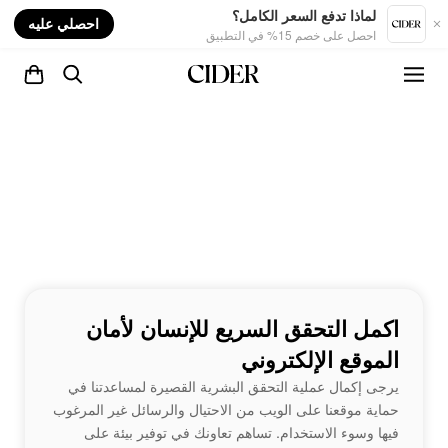
nt
لماذا تدفع السعر الكامل؟
احصلي عليه
احصل على خصم 15% في التطبيق
اكمل التحقق السريع للإنسان لأمان
الموقع الإلكتروني
يرجى إكمال عملية التحقق البشرية القصيرة لمساعدتنا في
حماية موقعنا على الويب من الاحتيال والرسائل غير المرغوب
فيها وسوء الاستخدام. تساهم تعاونك في توفير بيئة على