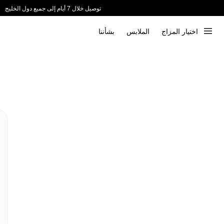
توصيل خلال 7 أيام إلى جميع دول الخليج
ندعم الدفع عند الاستلام 📦
اختيار المزاج
الملابس
بشأننا