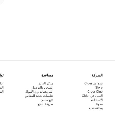
الشركة
مساعدة
توا
نبذة عن Cider
مركز الدعم
dor
Store
الشحن والتوصيل
الت
Cider Club
المرتجعات ورد الأموال
الع
العمل في Cider
تعليمات تحديد المقاس
الاستدامة
تتبع طلبي
مدونة
طريقة الدفع
بطاقة هدية