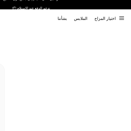
ندعم الدفع عند الاستلام 📦
اختيار المزاج
الملابس
بشأننا