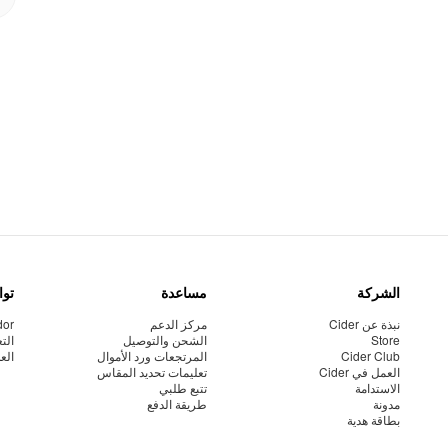
الشركة
مساعدة
توا
نبذة عن Cider
مركز الدعم
dor
Store
الشحن والتوصيل
الت
Cider Club
المرتجعات ورد الأموال
الع
العمل في Cider
تعليمات تحديد المقاس
الاستدامة
تتبع طلبي
مدونة
طريقة الدفع
بطاقة هدية