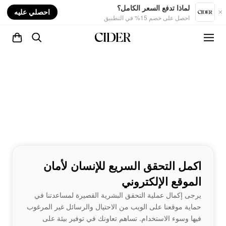
nt
لماذا تدفع السعر الكامل؟
احصلي عليه
احصل على خصم 15% في التطبيق
اكمل التحقق السريع للإنسان لأمان
الموقع الإلكتروني
يرجى إكمال عملية التحقق البشرية القصيرة لمساعدتنا في
حماية موقعنا على الويب من الاحتيال والرسائل غير المرغوب
فيها وسوء الاستخدام. تساهم تعاونك في توفير بيئة على