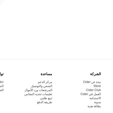
الشركة
مساعدة
توا
نبذة عن Cider
مركز الدعم
dor
Store
الشحن والتوصيل
الت
Cider Club
المرتجعات ورد الأموال
الع
العمل في Cider
تعليمات تحديد المقاس
الاستدامة
تتبع طلبي
مدونة
طريقة الدفع
بطاقة هدية