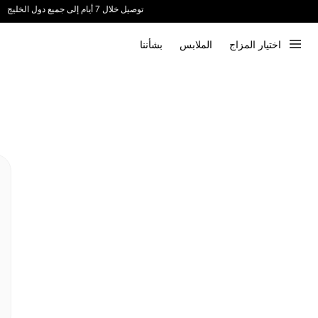
توصيل خلال 7 أيام إلى جميع دول الخليج
ندعم الدفع عند الاستلام 📦
اختيار المزاج
الملابس
بشأننا