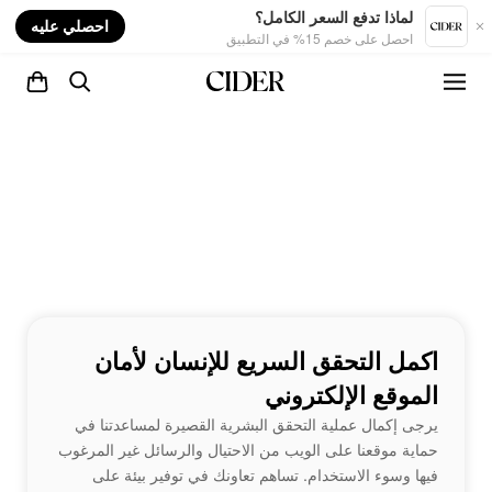
nt
لماذا تدفع السعر الكامل؟
احصلي عليه
احصل على خصم 15% في التطبيق
اكمل التحقق السريع للإنسان لأمان
الموقع الإلكتروني
يرجى إكمال عملية التحقق البشرية القصيرة لمساعدتنا في
حماية موقعنا على الويب من الاحتيال والرسائل غير المرغوب
فيها وسوء الاستخدام. تساهم تعاونك في توفير بيئة على