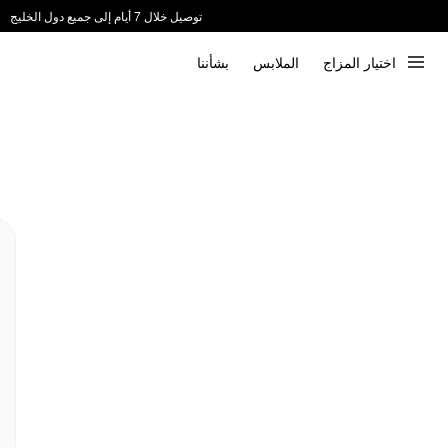
توصيل خلال 7 أيام إلى جميع دول الخليج
ندعم الدفع عند الاستلام 📦
اختيار المزاج
الملابس
بشأننا