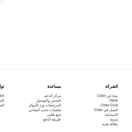
الشركة
مساعدة
توا
نبذة عن Cider
مركز الدعم
dor
Store
الشحن والتوصيل
الت
Cider Club
المرتجعات ورد الأموال
الع
العمل في Cider
تعليمات تحديد المقاس
الاستدامة
تتبع طلبي
مدونة
طريقة الدفع
بطاقة هدية